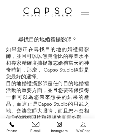
目的地婚禮攝影師
尋找目的地婚禮攝影師？
如果您正在尋找目的地的婚禮攝影
師，並且可以以無與倫比的專業水平
和專家精確度捕捉難忘婚禮當天的神
奇時刻，那麼， Capso Studio絕對是
您最好的選擇。
目的地婚禮攝影師是任何目的地婚禮
活動的重要方面，並且您要確保獲得
一個可以為您帶來想要的結果的產
品，而這正是Capso Studio的用武之
地。會讓您睜大眼睛，而且您不會相
信您的婚禮照片和視頻的真實外觀。
我們的服務和整體質量往往是不言而
喻的，我們以前的任何客戶都會告訴
Phone
E-mail
Instagram
WeChat