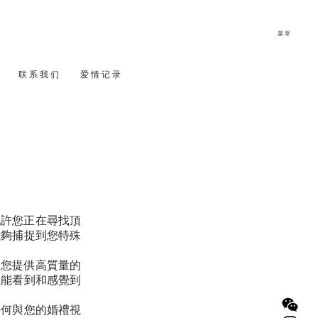
菜單
联 系 我 们
爱 情 记 录
也許您正在尋找頂
能夠捕捉到您特殊
興為您提供高質量的
正能看到和感覺到
任何與您的婚禮視